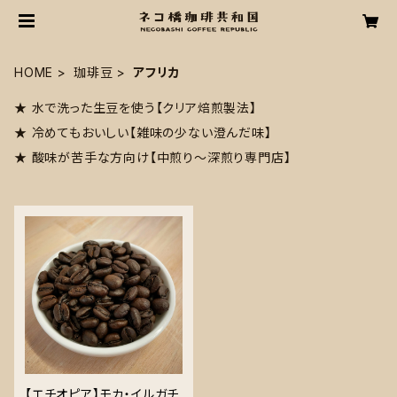
HOME
珈琲豆
アフリカ
★ 水で洗った生豆を使う【クリア焙煎製法】
★ 冷めてもおいしい【雑味の少ない澄んだ味】
★ 酸味が苦手な方向け【中煎り〜深煎り専門店】
【エチオピア】モカ・イルガチ